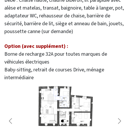
Bébé : Chaise haute, chauffe biberon, lit parapluie avec
alèse et matelas, transat, baignoire, table à langer, pot,
adaptateur WC, rehausseur de chaise, barrière de
sécurité, barrière de lit, siège et anneau de bain, jouets,
poussette canne (sur demande)
Option (avec supplément) :
Borne de recharge 32A pour toutes marques de
véhicules électriques
Baby-sitting, retrait de courses Drive, ménage
intermédiaire
Précédent
Suiva