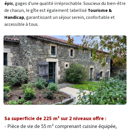
épis
, gages d'une qualité irréprochable. Soucieux du bien-être
de chacun, le gîte est également labellisé
Tourisme &
Handic
ap
, garantissant un séjour serein, confortable et
accessible à tous.
Précédent
Suiva
Sa superficie de 225 m² sur 2 niveaux offre :
- Pièce de vie de 55 m² comprenant cuisine équipée,